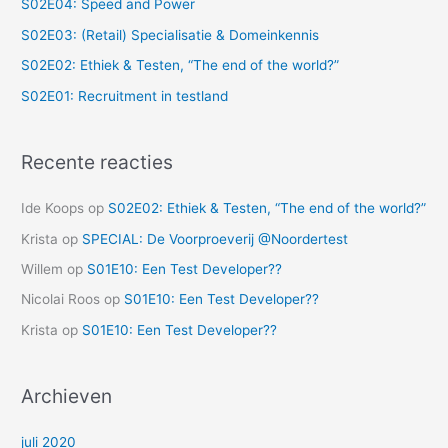
S02E04: Speed and Power
S02E03: (Retail) Specialisatie & Domeinkennis
S02E02: Ethiek & Testen, “The end of the world?”
S02E01: Recruitment in testland
Recente reacties
Ide Koops
op
S02E02: Ethiek & Testen, “The end of the world?”
Krista
op
SPECIAL: De Voorproeverij @Noordertest
Willem
op
S01E10: Een Test Developer??
Nicolai Roos
op
S01E10: Een Test Developer??
Krista
op
S01E10: Een Test Developer??
Archieven
juli 2020