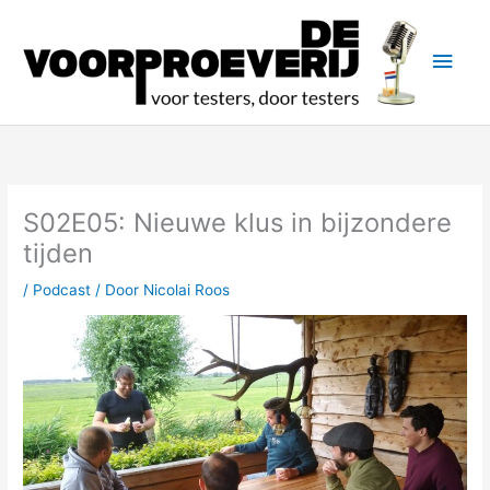
Ga
naar
Hoo
de
inhoud
S02E05: Nieuwe klus in bijzondere
tijden
/
Podcast
/ Door
Nicolai Roos