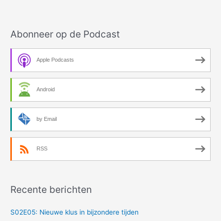
achtergrond
Abonneer op de Podcast
Apple Podcasts
Android
by Email
RSS
Recente berichten
S02E05: Nieuwe klus in bijzondere tijden