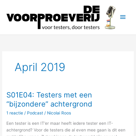
Ga
naar
Hoo
de
inhoud
April 2019
S01E04: Testers met een
“bijzondere” achtergrond
1 reactie
/
Podcast
/
Nicolai Roos
Een tester is een IT’er maar heeft iedere tester een IT-
achtergrond? Voor de testers die al even mee gaan is dit een