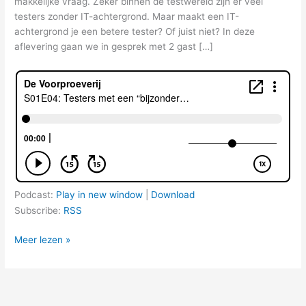
makkelijke vraag. Zeker binnen de testwereld zijn er veel
testers zonder IT-achtergrond. Maar maakt een IT-
achtergrond je een betere tester? Of juist niet? In deze
aflevering gaan we in gesprek met 2 gast […]
Podcast:
Play in new window
|
Download
Subscribe:
RSS
S01E04:
Meer lezen »
Testers
met
een
“bijzondere”