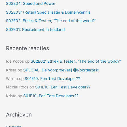
S02E04: Speed and Power
S02E03: (Retail) Specialisatie & Domeinkennis
S02E02: Ethiek & Testen, “The end of the world?”
S02E01: Recruitment in testland
Recente reacties
Ide Koops
op
S02E02: Ethiek & Testen, “The end of the world?”
Krista
op
SPECIAL: De Voorproeverij @Noordertest
Willem
op
S01E10: Een Test Developer??
Nicolai Roos
op
S01E10: Een Test Developer??
Krista
op
S01E10: Een Test Developer??
Archieven