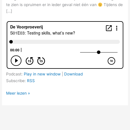
te zien is opruimen er in ieder geval niet één van
Tijdens de
[…]
Podcast:
Play in new window
|
Download
Subscribe:
RSS
S01E03:
Meer lezen »
Testing
skills,
what’s
new?