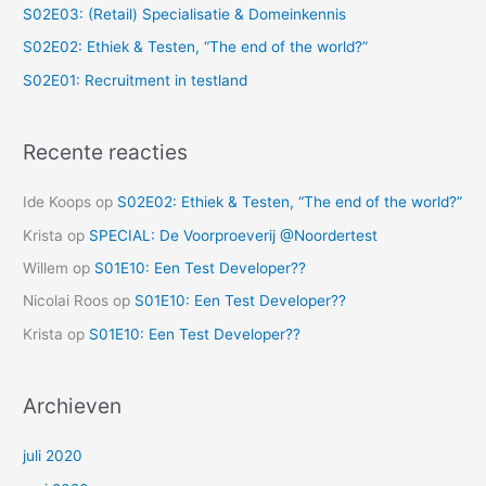
S02E03: (Retail) Specialisatie & Domeinkennis
S02E02: Ethiek & Testen, “The end of the world?”
S02E01: Recruitment in testland
Recente reacties
Ide Koops
op
S02E02: Ethiek & Testen, “The end of the world?”
Krista
op
SPECIAL: De Voorproeverij @Noordertest
Willem
op
S01E10: Een Test Developer??
Nicolai Roos
op
S01E10: Een Test Developer??
Krista
op
S01E10: Een Test Developer??
Archieven
juli 2020